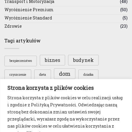
Transport i Motoryzacja
(48)
Wyróżnienie Premium
(50)
Wyróżnienie Standard
(5)
Zdrowie
(23)
Tagi artykułów
biznes
budynek
bezpieczeństwo
dom
czyszczenie
dieta
działka
Strona korzysta z plików cookies
dziecko
koronawirus
handel
ekologia
Strona korzysta z plików cookies w celu realizacji usług
samochód
ogród
włosy
motoryzacja
i zgodnie z Polityką Prywatności. Odwiedzając naszą
stronę bez dokonania zmian ustawień swojej
ćwiczenia
przeglądarki, wyrażasz zgodę na wykorzystanie przez
nas plików cookies w celu ułatwienia korzystania z