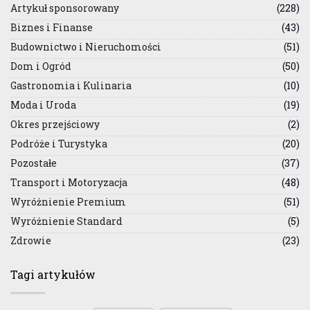
Artykuł sponsorowany
(228)
Biznes i Finanse
(43)
Budownictwo i Nieruchomości
(51)
Dom i Ogród
(50)
Gastronomia i Kulinaria
(10)
Moda i Uroda
(19)
Okres przejściowy
(2)
Podróże i Turystyka
(20)
Pozostałe
(37)
Transport i Motoryzacja
(48)
Wyróżnienie Premium
(51)
Wyróżnienie Standard
(5)
Zdrowie
(23)
Tagi artykułów