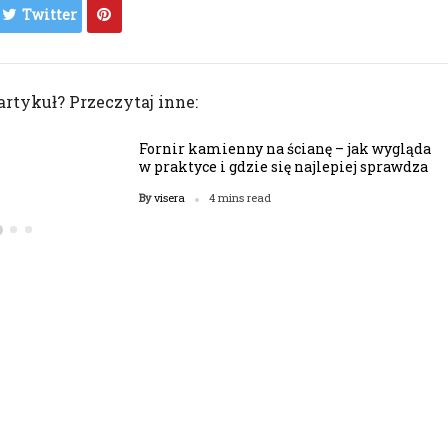
Twitter
artykuł? Przeczytaj inne:
Fornir kamienny na ścianę – jak wygląda
w praktyce i gdzie się najlepiej sprawdza
visera
By
4 mins read