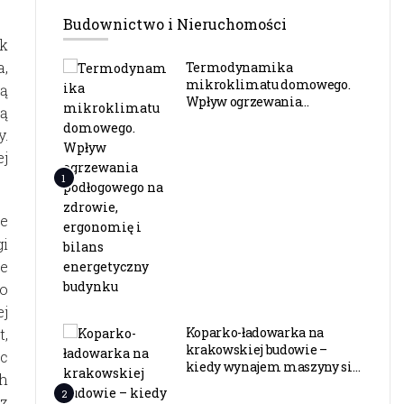
Budownictwo i Nieruchomości
ak
a,
Termodynamika
mikroklimatu domowego.
ją
Wpływ ogrzewania
ą
podłogowego na zdrowie,
y.
ergonomię i bilans
energetyczny budynku
ej
1
we
gi
ne
do
j
Koparko-ładowarka na
t,
krakowskiej budowie –
ęc
kiedy wynajem maszyny się
ch
opłaca?
2
 z