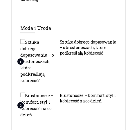
Moda i Uroda
Sztuka dobrego dopasowania
– o biustonoszach, które
podkreślają kobiecość
1
Biustonosze – komfort, styl i
kobiecość na co dzień
2