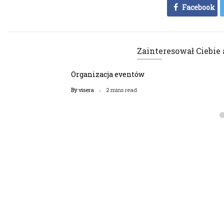
Facebook
Zainteresował Ciebie 
Organizacja eventów
visera
By
2 mins read