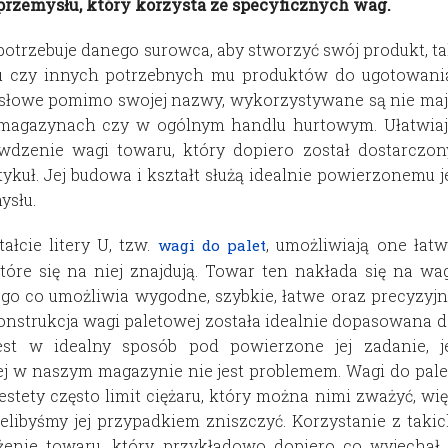
przemysłu, który korzysta ze specyficznych wag.
otrzebuje danego surowca, aby stworzyć swój produkt, t
kru czy innych potrzebnych mu produktów do ugotowani
ysłowe pomimo swojej nazwy, wykorzystywane są nie ma
 magazynach czy w ogólnym handlu hurtowym. Ułatwiaj
dzenie wagi towaru, który dopiero został dostarczon
ykuł. Jej budowa i kształt służą idealnie powierzonemu j
ysłu.
cie litery U, tzw.
, umożliwiają one łat
wagi do palet
óre się na niej znajdują. Towar ten nakłada się na wa
o co umożliwia wygodne, szybkie, łatwe oraz precyzyj
 Konstrukcja wagi paletowej została idealnie dopasowana 
st w idealny sposób pod powierzone jej zadanie, je
ej w naszym magazynie nie jest problemem. Wagi do pale
tety często limit ciężaru, który można nimi zważyć, wi
elibyśmy jej przypadkiem zniszczyć. Korzystanie z taki
żenie towaru, który przykładowo dopiero co wyjechał