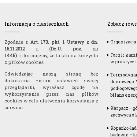
Informacja o ciasteczkach
Zobacz równ
Zgodnie z
Art. 173, pkt. 1 Ustawy z dn.
Organizacja
16.11.2012 r. (Dz.U. poz. nr
Fornir kami
1445)
Informujemy, że ta strona korzysta
w praktyce i
z plików cookies.
Odwiedzając naszą stronę bez
Termodyna
dokonania zmian ustawień swojej
domowego. 
przeglądarki, wyrażasz zgodę na
podłogowego
wykorzystanie przez nas plików
bilans ener
cookies w celu ułatwienia korzystania z
serwisu.
Karpacz – g
zachwyca o 
Koparko-ład
budowie – k