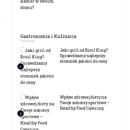
Gastronomia i Kulinaria
Termodynamika mikroklimatu
domowego. Wpływ ogrzewania
Jaki grill od Broil King?
podłogowego na zdrowie, ergonomię i
Sprawdzamy najlepszy
bilans energetyczny budynku
stosunek jakości do ceny
1
visera
By
5 mins read
Wpływ zdrowej diety na
Twoje sukcesy sportowe –
Healthy Food Catering
2