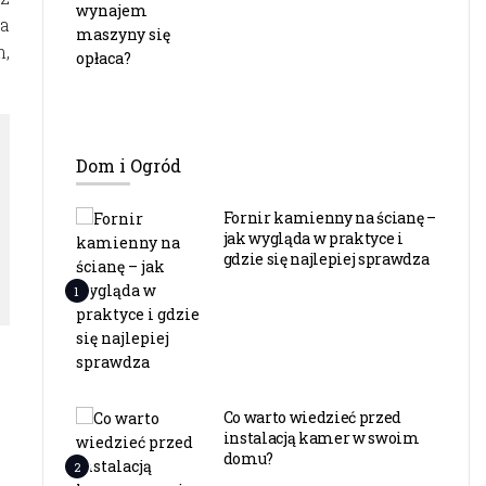
ka
m,
Dom i Ogród
Fornir kamienny na ścianę –
jak wygląda w praktyce i
gdzie się najlepiej sprawdza
1
Co warto wiedzieć przed
instalacją kamer w swoim
domu?
2