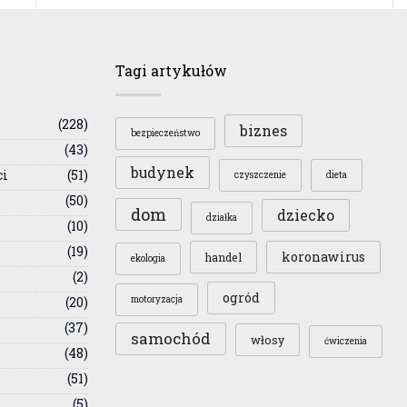
Tagi artykułów
(228)
biznes
bezpieczeństwo
(43)
budynek
ci
(51)
czyszczenie
dieta
(50)
dom
dziecko
działka
(10)
(19)
koronawirus
handel
ekologia
(2)
ogród
(20)
motoryzacja
(37)
samochód
włosy
ćwiczenia
(48)
(51)
(5)