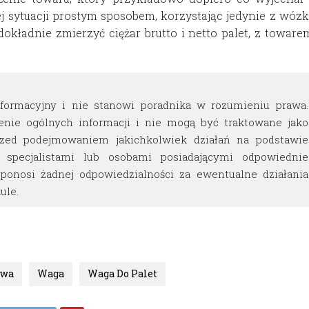
ej sytuacji prostym sposobem, korzystając jedynie z wóz
okładnie zmierzyć ciężar brutto i netto palet, z toware
nformacyjny i nie stanowi poradnika w rozumieniu prawa.
enie ogólnych informacji i nie mogą być traktowane jako
rzed podejmowaniem jakichkolwiek działań na podstawie
e specjalistami lub osobami posiadającymi odpowiednie
ponosi żadnej odpowiedzialności za ewentualne działania
ule.
owa
Waga
Waga Do Palet