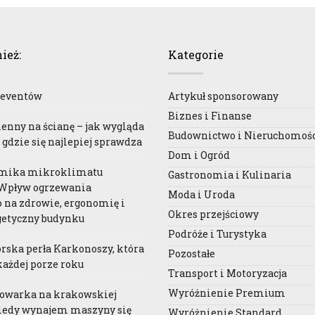
ież:
Kategorie
 eventów
Artykuł sponsorowany
Biznes i Finanse
enny na ścianę – jak wygląda
Budownictwo i Nieruchomoś
 gdzie się najlepiej sprawdza
Dom i Ogród
mika mikroklimatu
Gastronomia i Kulinaria
Wpływ ogrzewania
Moda i Uroda
 na zdrowie, ergonomię i
Okres przejściowy
getyczny budynku
Podróże i Turystyka
órska perła Karkonoszy, która
Pozostałe
każdej porze roku
Transport i Motoryzacja
Wyróżnienie Premium
owarka na krakowskiej
iedy wynajem maszyny się
Wyróżnienie Standard