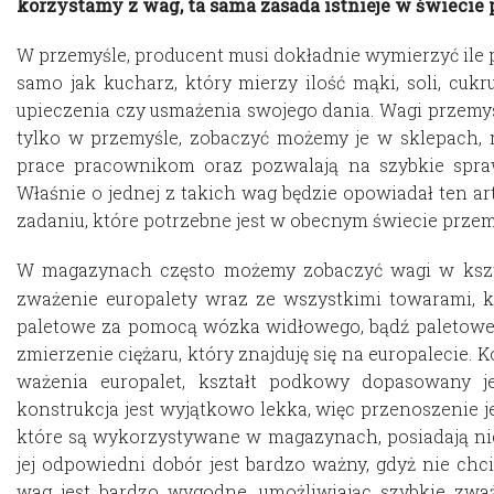
korzystamy z wag, ta sama zasada istnieje w świecie 
W przemyśle, producent musi dokładnie wymierzyć ile p
samo jak kucharz, który mierzy ilość mąki, soli, cu
upieczenia czy usmażenia swojego dania. Wagi przem
tylko w przemyśle, zobaczyć możemy je w sklepach,
prace pracownikom oraz pozwalają na szybkie spraw
Właśnie o jednej z takich wag będzie opowiadał ten art
zadaniu, które potrzebne jest w obecnym świecie przem
W magazynach często możemy zobaczyć wagi w kształ
zważenie europalety wraz ze wszystkimi towarami, kt
paletowe za pomocą wózka widłowego, bądź paletoweg
zmierzenie ciężaru, który znajduję się na europalecie.
ważenia europalet, kształt podkowy dopasowany je
konstrukcja jest wyjątkowo lekka, więc przenoszenie j
które są wykorzystywane w magazynach, posiadają nies
jej odpowiedni dobór jest bardzo ważny, gdyż nie chci
wag jest bardzo wygodne, umożliwiając szybkie zwa