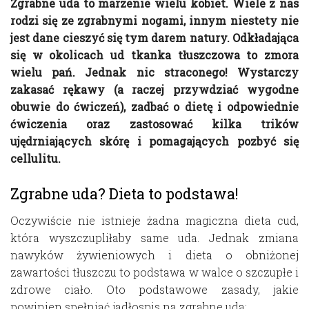
Zgrabne uda to marzenie wielu kobiet. Wiele z nas
rodzi się ze zgrabnymi nogami, innym niestety nie
jest dane cieszyć się tym darem natury. Odkładająca
się w okolicach ud tkanka tłuszczowa to zmora
wielu pań. Jednak nic straconego! Wystarczy
zakasać rękawy (a raczej przywdziać wygodne
obuwie do ćwiczeń), zadbać o dietę i odpowiednie
ćwiczenia oraz zastosować kilka trików
ujędrniających skórę i pomagających pozbyć się
cellulitu.
Zgrabne uda? Dieta to podstawa!
Oczywiście nie istnieje żadna magiczna dieta cud,
która wyszczupliłaby same uda. Jednak zmiana
nawyków żywieniowych i dieta o obniżonej
zawartości tłuszczu to podstawa w walce o szczupłe i
zdrowe ciało. Oto podstawowe zasady, jakie
powinien spełniać jadłospis na zgrabne uda: