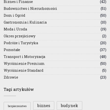
Biznes i Finanse
(42)
Budownictwo i Nieruchomości
(51)
Dom i Ogród
(50)
Gastronomia i Kulinaria
(10)
Moda i Uroda
(19)
Okres przejściowy
(2)
Podróże i Turystyka
(20)
Pozostałe
(37)
Transport i Motoryzacja
(48)
Wyróżnienie Premium
(50)
Wyróżnienie Standard
(5)
Zdrowie
(23)
Tagi artykułów
biznes
budynek
bezpieczeństwo